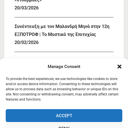
20/03/2026
Συνέντευξη με τον Μαλανδρή Μηνά στην 12η
ΕΞΠΟΤΡΟΦ | Το Μυστικό της Επιτυχίας
20/02/2026
« Συμμετοχή ΚΑΣΙΟΣ ΚΟΙΝΣΕΠ στην 12η
Manage Consent
ΕΞΠΟΤΡΟΦ»
05/02/2026
To provide the best experiences, we use technologies like cookies to store
and/or access device information. Consenting to these technologies will
allow us to process data such as browsing behavior or unique IDs on this
site. Not consenting or withdrawing consent, may adversely affect certain
Κάσιος Κοιν.Σ.Επ
27/03/2025
features and functions.
ACCEPT
Κάσιος Κοινωνική Συνεταιριστική Επιχείρηση.