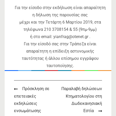
Για την είσοδο στην εκδήλωση είναι απαραίτητη
η δήλωση της παρουσίας σας
μέχρι και την Τετάρτη 6 Μαρτίου 2019, στα
τηλέφωνα 210 3708154 & 55 (9πμ-9μμ)
ή στο email: yianfrag@otenet.gr .
Για την είσοδό σας στην Τράπεζα είναι
απαραίτητη η επίδειξη αστυνομικής
ταυτότητας ή άλλου επίσημου εγγράφου
ταυτοποίησης.
Post
Πρόσκληση σε
Παραλαβή δηλώσεων
επετειακές
Κτηματολογίου στη
navigation
εκδηλώσεις
Δωδεκανησιακή
ενσωμάτωσης
Εστία