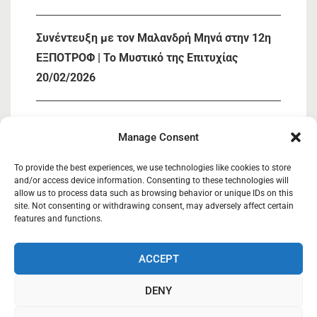
Συνέντευξη με τον Μαλανδρή Μηνά στην 12η
ΕΞΠΟΤΡΟΦ | Το Μυστικό της Επιτυχίας
20/02/2026
« Συμμετοχή ΚΑΣΙΟΣ ΚΟΙΝΣΕΠ στην 12η
Manage Consent
ΕΞΠΟΤΡΟΦ»
05/02/2026
To provide the best experiences, we use technologies like cookies to store
and/or access device information. Consenting to these technologies will
allow us to process data such as browsing behavior or unique IDs on this
site. Not consenting or withdrawing consent, may adversely affect certain
Κάσιος Κοιν.Σ.Επ
27/03/2025
features and functions.
ACCEPT
Κάσιος Κοινωνική Συνεταιριστική Επιχείρηση.
DENY
Copyright © 2018-2019