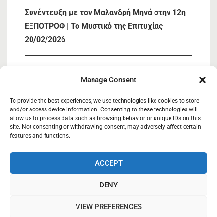
Συνέντευξη με τον Μαλανδρή Μηνά στην 12η
ΕΞΠΟΤΡΟΦ | Το Μυστικό της Επιτυχίας
20/02/2026
« Συμμετοχή ΚΑΣΙΟΣ ΚΟΙΝΣΕΠ στην 12η
Manage Consent
ΕΞΠΟΤΡΟΦ»
05/02/2026
To provide the best experiences, we use technologies like cookies to store
and/or access device information. Consenting to these technologies will
allow us to process data such as browsing behavior or unique IDs on this
site. Not consenting or withdrawing consent, may adversely affect certain
Κάσιος Κοιν.Σ.Επ
27/03/2025
features and functions.
ACCEPT
Κάσιος Κοινωνική Συνεταιριστική Επιχείρηση.
DENY
Copyright © 2018-2019
VIEW PREFERENCES