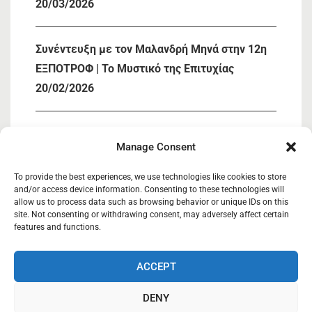
20/03/2026
Συνέντευξη με τον Μαλανδρή Μηνά στην 12η
ΕΞΠΟΤΡΟΦ | Το Μυστικό της Επιτυχίας
20/02/2026
« Συμμετοχή ΚΑΣΙΟΣ ΚΟΙΝΣΕΠ στην 12η
Manage Consent
ΕΞΠΟΤΡΟΦ»
05/02/2026
To provide the best experiences, we use technologies like cookies to store
and/or access device information. Consenting to these technologies will
allow us to process data such as browsing behavior or unique IDs on this
site. Not consenting or withdrawing consent, may adversely affect certain
Κάσιος Κοιν.Σ.Επ
27/03/2025
features and functions.
ACCEPT
Κάσιος Κοινωνική Συνεταιριστική Επιχείρηση.
DENY