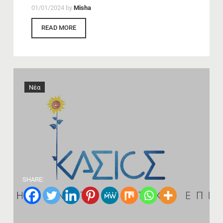
01/01/2024
by
Misha
READ MORE
Νέα
SHARE: