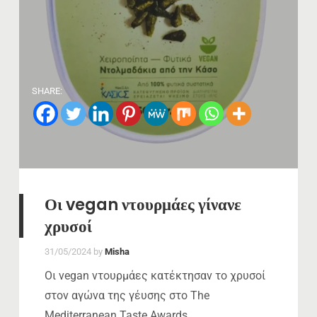
SHARE:
Οι vegan ντουρμάες γίνανε
χρυσοί
31/05/2024
by
Misha
Οι vegan ντουρμάες κατέκτησαν το χρυσοί
στον αγώνα της γέυσης στο The
Mediterranean Taste Awards….