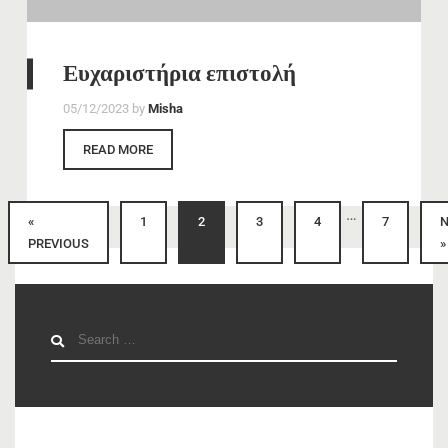
Ευχαριστήρια επιστολή
05/12/2023
by
Misha
READ MORE
…
«
1
2
3
4
7
PREVIOUS
»
Search
for: