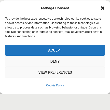
« Συμμετοχή ΚΑΣΙΟΣ ΚΟΙΝΣΕΠ στην 12η
Manage Consent
ΕΞΠΟΤΡΟΦ»
05/02/2026
To provide the best experiences, we use technologies like cookies to store
and/or access device information. Consenting to these technologies will
allow us to process data such as browsing behavior or unique IDs on this
site. Not consenting or withdrawing consent, may adversely affect certain
Κάσιος Κοιν.Σ.Επ
27/03/2025
features and functions.
ACCEPT
Κάσιος Κοινωνική Συνεταιριστική Επιχείρηση.
DENY
Copyright © 2018-2019
VIEW PREFERENCES
Styled Blog WordPress Theme by
Blaze Themes
Cookie Policy