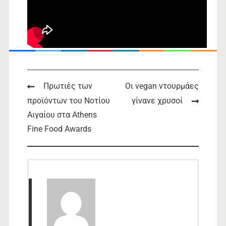
Post
Πρωτιές των
Οι vegan ντουρμάες
προϊόντων του Νοτίου
γίνανε χρυσοί
navigation
Αιγαίου στα Athens
Fine Food Awards