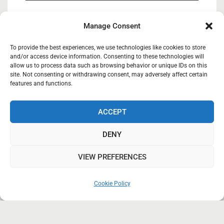
« Συμμετοχή ΚΑΣΙΟΣ ΚΟΙΝΣΕΠ στην 12η
Manage Consent
ΕΞΠΟΤΡΟΦ»
05/02/2026
To provide the best experiences, we use technologies like cookies to store
and/or access device information. Consenting to these technologies will
allow us to process data such as browsing behavior or unique IDs on this
site. Not consenting or withdrawing consent, may adversely affect certain
Κάσιος Κοιν.Σ.Επ
27/03/2025
features and functions.
ACCEPT
Κάσιος Κοινωνική Συνεταιριστική Επιχείρηση.
DENY
Copyright © 2018-2019
VIEW PREFERENCES
Styled Blog WordPress Theme by
Blaze Themes
Cookie Policy