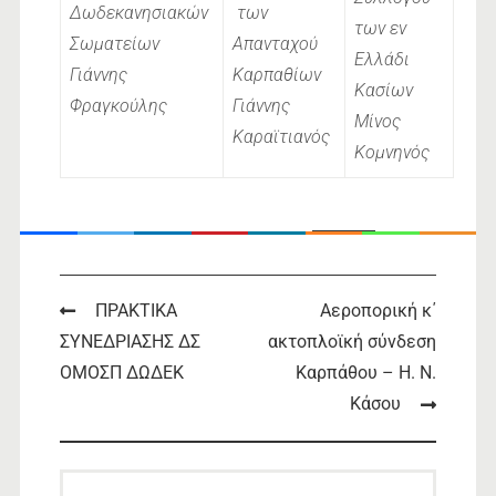
Δωδεκανησιακών
των
των εν
Σωματείων
Απανταχού
Ελλάδι
Γιάννης
Καρπαθίων
Κασίων
Φραγκούλης
Γιάννης
Μίνος
Καραϊτιανός
Κομνηνός
ΑΚΤΟΠΛ-ΣΥΝΔ-ΚΑΡΠ-ΚΑΣ-ΙΟΥΝ-2022
Download
Post
ΠΡΑΚΤΙΚΑ
Αεροπορική κ΄
ΣΥΝΕΔΡΙΑΣΗΣ ΔΣ
ακτοπλοϊκή σύνδεση
navigation
ΟΜΟΣΠ ΔΩΔΕΚ
Καρπάθου – Η. Ν.
Κάσου