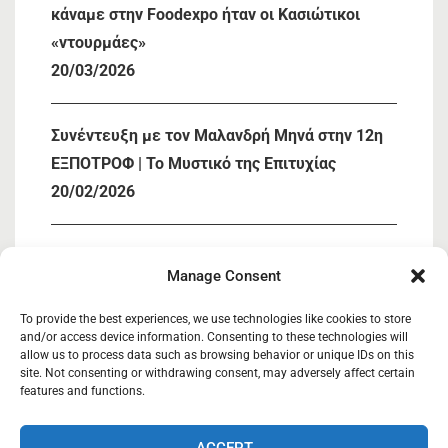
κάναμε στην Foodexpo ήταν οι Κασιώτικοι
«ντουρμάες»
20/03/2026
Συνέντευξη με τον Μαλανδρή Μηνά στην 12η
ΕΞΠΟΤΡΟΦ | Το Μυστικό της Επιτυχίας
20/02/2026
« Συμμετοχή ΚΑΣΙΟΣ ΚΟΙΝΣΕΠ στην 12η
Manage Consent
ΕΞΠΟΤΡΟΦ»
05/02/2026
To provide the best experiences, we use technologies like cookies to store
and/or access device information. Consenting to these technologies will
allow us to process data such as browsing behavior or unique IDs on this
site. Not consenting or withdrawing consent, may adversely affect certain
Κάσιος Κοιν.Σ.Επ
27/03/2025
features and functions.
ACCEPT