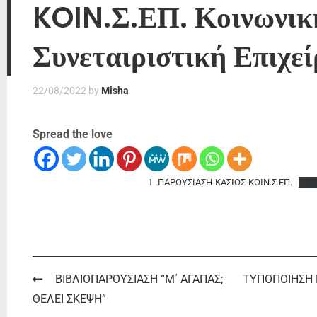
KOIN.Σ.ΕΠ. Κοινωνικ
Συνεταιριστική Επιχε
22/08/2022
by
Misha
Spread the love
1.-ΠΑΡΟΥΣΙΑΣΗ-ΚΑΣΙΟΣ-ΚΟΙΝ.Σ.ΕΠ.
Dow
Post
ΒΙΒΛΙΟΠΑΡΟΥΣΙΑΣΗ “Μ΄ ΑΓΑΠΑΣ;
ΤΥΠΟΠΟΙΗΣΗ 
ΘΕΛΕΙ ΣΚΕΨΗ”