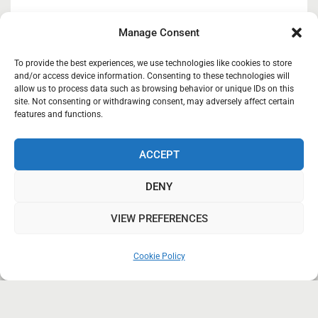
« Συμμετοχή ΚΑΣΙΟΣ ΚΟΙΝΣΕΠ στην 12η
Manage Consent
ΕΞΠΟΤΡΟΦ»
05/02/2026
To provide the best experiences, we use technologies like cookies to store
and/or access device information. Consenting to these technologies will
allow us to process data such as browsing behavior or unique IDs on this
site. Not consenting or withdrawing consent, may adversely affect certain
Κάσιος Κοιν.Σ.Επ
27/03/2025
features and functions.
ACCEPT
Κάσιος Κοινωνική Συνεταιριστική Επιχείρηση.
DENY
Copyright © 2018-2019
VIEW PREFERENCES
Styled Blog WordPress Theme by
Blaze Themes
Cookie Policy