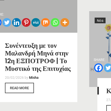
RE:
Νέα
Συνέντευξη με τον
Μαλανδρή Μηνά στην
12η ΕΞΠΟΤΡΟΦ | Το
SHARE:
Μυστικό της Επιτυχίας
20/02/2026
by
Misha
READ MORE
Κ
27