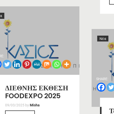
α
Νέα
RE:
SHARE:
ΔΙΕΘΝΗΣ ΕΚΘΕΣΗ
FOODEXPO 2025
09/03/2025
by
Misha
Τ