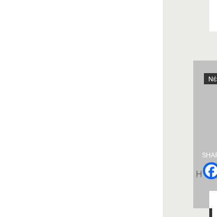
Νέ
SHA