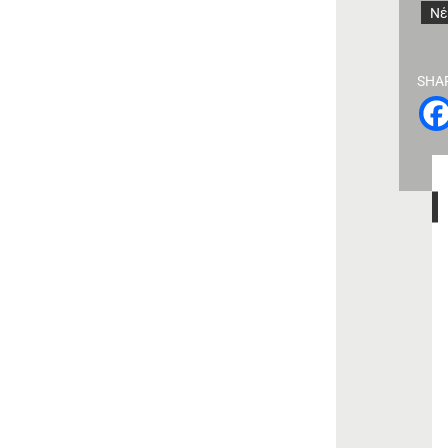
Νέ
SHA