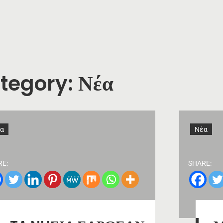
tegory:
Νέα
α
Νέα
RE:
SHARE: