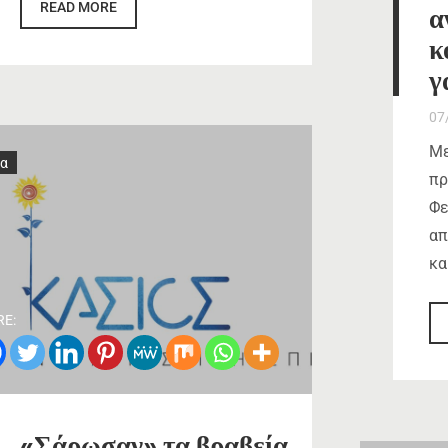
READ MORE
α
κ
γ
07
Με
α
πρ
Φε
απ
κα
RE:
«Σάρωσαν» τα βραβεία