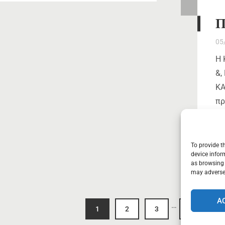
Π
05
Η 
&,
ΚΑ
πρ
τη
To provide t
device infor
as browsing 
may adversel
A
…
1
2
3
7
N