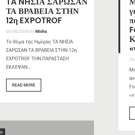
TA NHΣΙΑ ΣΑΡΩΣΑΝ
Μ
ΤΑ ΒΡΑΒΕΙΑ ΣΤΗΝ
γ
12η EXPOTROF
π
F
03/06/2026
by
Misha
Κ
Το Θέμα της Ημέρας TA NHΣΙΑ
«
ΣΑΡΩΣΑΝ ΤΑ ΒΡΑΒΕΙΑ ΣΤΗΝ 12η
EXPOTROF ΤΗΝ ΠΑΡΑΣΤΑΣΗ
20
ΕΚΛΕΨΑΝ…
Μι
αν
READ MORE
Fo
«ν
α